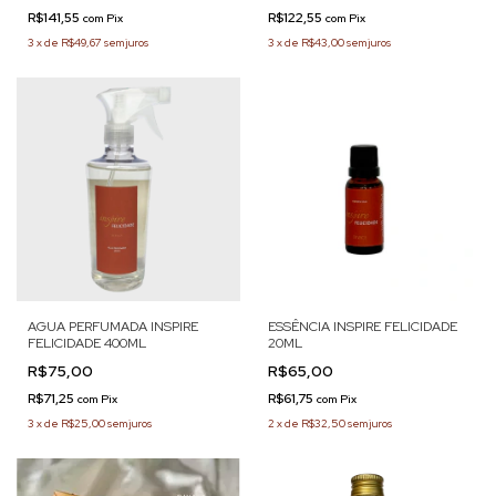
R$141,55
R$122,55
com
Pix
com
Pix
3
x
de
R$49,67
sem juros
3
x
de
R$43,00
sem juros
AGUA PERFUMADA INSPIRE
ESSÊNCIA INSPIRE FELICIDADE
FELICIDADE 400ML
20ML
R$75,00
R$65,00
R$71,25
R$61,75
com
Pix
com
Pix
3
x
de
R$25,00
sem juros
2
x
de
R$32,50
sem juros