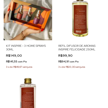
KIT INSPIRE - 3 HOME SPRAYS
REFIL DIFUSOR DE AROMAS
30ML
INSPIRE FELICIDADE 250ML
R$149,00
R$99,90
R$141,55
R$94,91
com
Pix
com
Pix
3
x
de
R$49,67
sem juros
3
x
de
R$33,30
sem juros