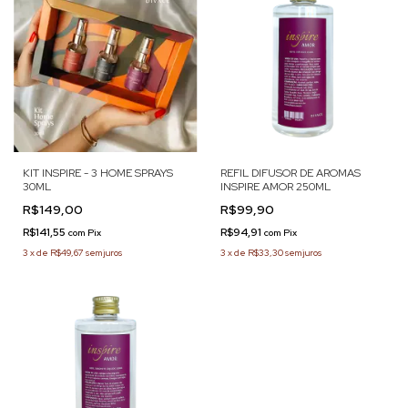
KIT INSPIRE - 3 HOME SPRAYS
REFIL DIFUSOR DE AROMAS
30ML
INSPIRE AMOR 250ML
R$149,00
R$99,90
R$141,55
R$94,91
com
Pix
com
Pix
3
x
de
R$49,67
sem juros
3
x
de
R$33,30
sem juros