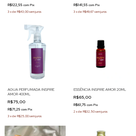
R$122,55
R$141,55
com
Pix
com
Pix
3
x
de
R$43,00
sem juros
3
x
de
R$49,67
sem juros
AGUA PERFUMADA INSPIRE
ESSÊNCIA INSPIRE AMOR 20ML
AMOR 400ML
R$65,00
R$75,00
R$61,75
com
Pix
R$71,25
com
Pix
2
x
de
R$32,50
sem juros
3
x
de
R$25,00
sem juros