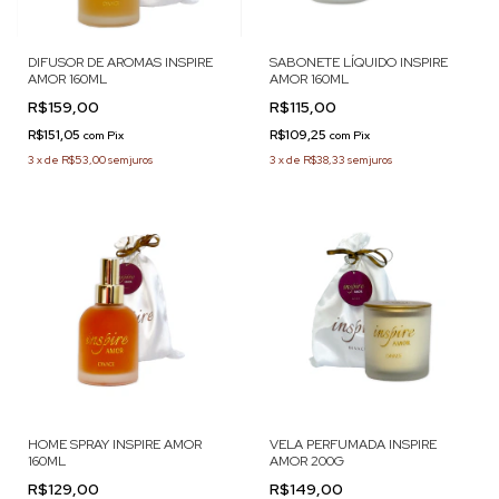
DIFUSOR DE AROMAS INSPIRE
SABONETE LÍQUIDO INSPIRE
AMOR 160ML
AMOR 160ML
R$159,00
R$115,00
R$151,05
R$109,25
com
Pix
com
Pix
3
x
de
R$53,00
sem juros
3
x
de
R$38,33
sem juros
HOME SPRAY INSPIRE AMOR
VELA PERFUMADA INSPIRE
160ML
AMOR 200G
R$129,00
R$149,00