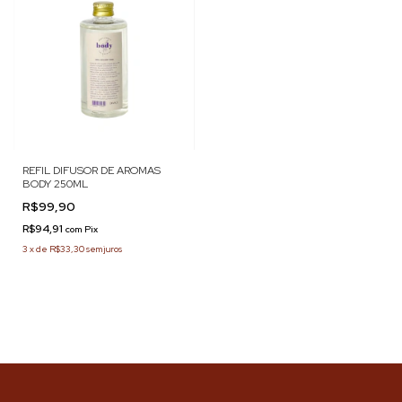
REFIL DIFUSOR DE AROMAS
BODY 250ML
R$99,90
R$94,91
com
Pix
3
x
de
R$33,30
sem juros