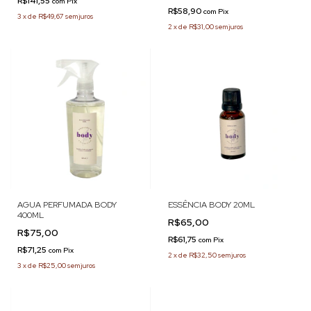
R$141,55
com
Pix
R$58,90
com
Pix
3
x
de
R$49,67
sem juros
2
x
de
R$31,00
sem juros
AGUA PERFUMADA BODY
ESSÊNCIA BODY 20ML
400ML
R$65,00
R$75,00
R$61,75
com
Pix
R$71,25
com
Pix
2
x
de
R$32,50
sem juros
3
x
de
R$25,00
sem juros