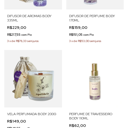
DIFUSOR DE AROMAS BODY
DIFUSOR DE PERFUME BODY
335ML
170ML
R$229,00
R$159,00
R$217,55
R$151,05
com
Pix
com
Pix
3
x
de
R$76,33
sem juros
3
x
de
R$53,00
sem juros
VELA PERFUMADA BODY 200G
PERFUME DE TRAVESSEIRO
BODY 110ML
R$149,00
R$62,00