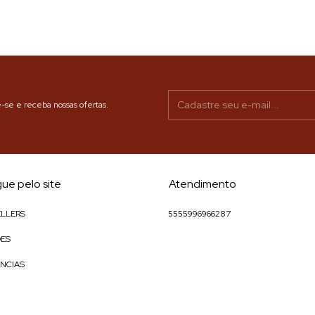
-se e receba nossas ofertas.
ue pelo site
Atendimento
ELLERS
5555996966287
ES
NCIAS