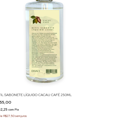
FIL SABONETE LÍQUIDO CACAU CAFÉ 250ML
55,00
52,25
com
Pix
de
R$27,50
sem juros