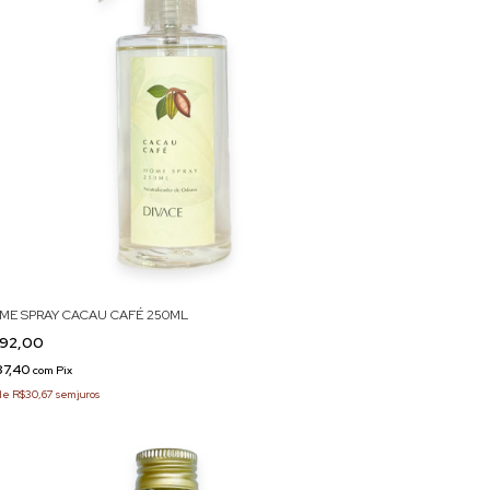
ME SPRAY CACAU CAFÉ 250ML
92,00
87,40
com
Pix
de
R$30,67
sem juros