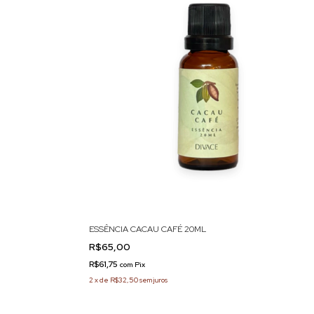
ESSÊNCIA CACAU CAFÉ 20ML
R$65,00
R$61,75
com
Pix
2
x
de
R$32,50
sem juros