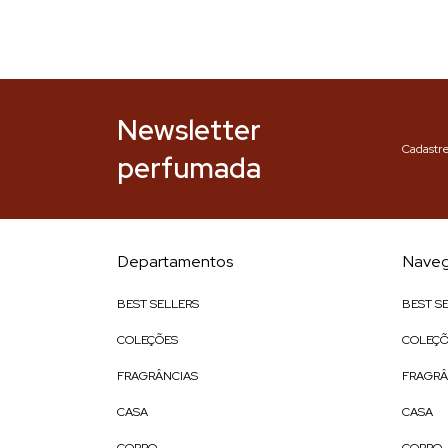
Newsletter
Cadastre
perfumada
Departamentos
Naveg
BEST SELLERS
BEST S
COLEÇÕES
COLEÇÕ
FRAGRÂNCIAS
FRAGRÂ
CASA
CASA
CORPO
CORPO