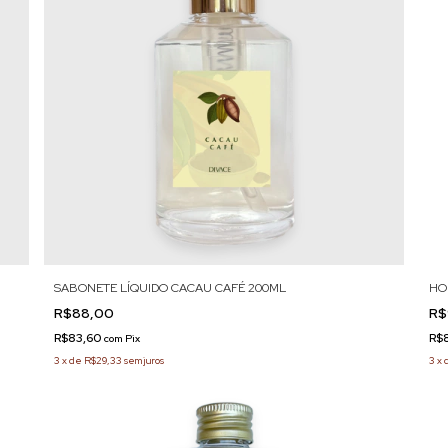
SABONETE LÍQUIDO CACAU CAFÉ 200ML
HO
R$88,00
R$
R$83,60
R$
com
Pix
3
x
de
R$29,33
sem juros
3
x