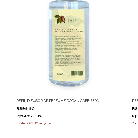
REFIL DIFUSOR DE PERFUME CACAU CAFÉ 250ML
RE
R$99,90
R$
R$94,91
R$
com
Pix
3
x
de
R$33,30
sem juros
2
x