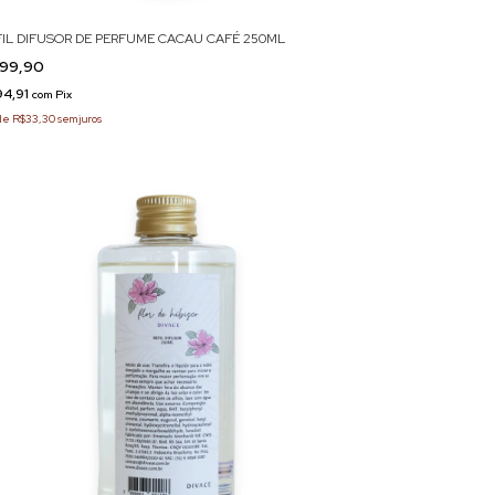
FIL DIFUSOR DE PERFUME CACAU CAFÉ 250ML
99,90
94,91
com
Pix
de
R$33,30
sem juros