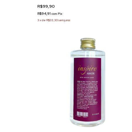
R$99,90
R$94,91
com
Pix
3
x
de
R$33,30
sem juros