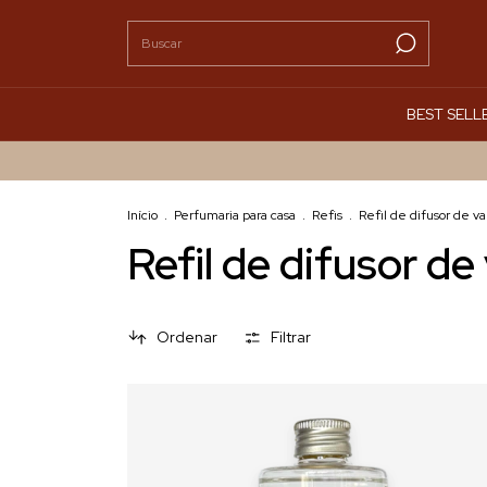
BEST SELL
Início
.
Perfumaria para casa
.
Refis
.
Refil de difusor de va
Refil de difusor de
Ordenar
Filtrar