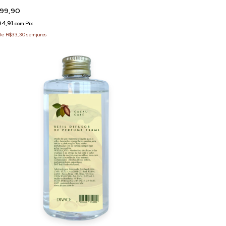
99,90
94,91
com
Pix
de
R$33,30
sem juros