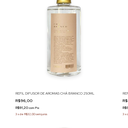
REFIL DIFUSOR DE AROMAS CHÁ BRANCO 250ML
RE
R$96,00
R$
R$91,20
R$
com
Pix
3
x
de
R$32,00
sem juros
3
x