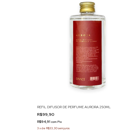
REFIL DIFUSOR DE PERFUME AURORA 250ML
R$99,90
R$94,91
com
Pix
3
x
de
R$33,30
sem juros