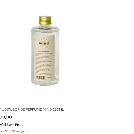
FIL DIFUSOR DE PERFUME MIND 250ML
99,90
94,91
com
Pix
de
R$33,30
sem juros