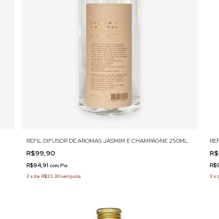
REFIL DIFUSOR DE AROMAS JASMIM E CHAMPAGNE 250ML
RE
R$99,90
R$
R$94,91
R$
com
Pix
3
x
de
R$33,30
sem juros
3
x