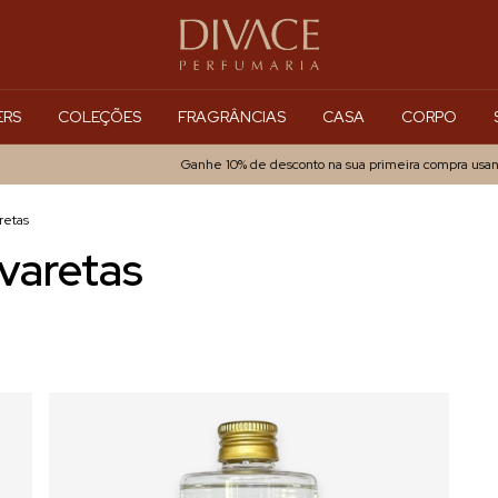
ERS
COLEÇÕES
FRAGRÂNCIAS
CASA
CORPO
Ganhe 10% de desconto na sua primeira compra usando o cu
retas
 varetas