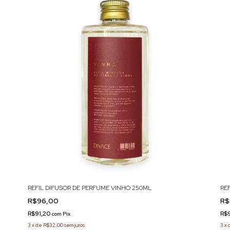
REFIL DIFUSOR DE PERFUME VINHO 250ML
RE
R$96,00
R$
R$91,20
R$
com
Pix
3
x
de
R$32,00
sem juros
3
x