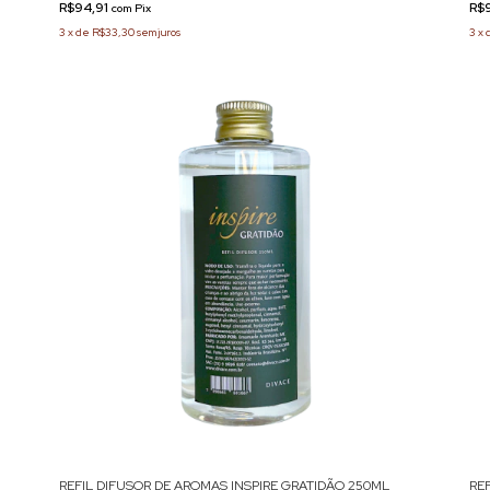
R$94,91
R$
com
Pix
3
x
de
R$33,30
sem juros
3
x
REFIL DIFUSOR DE AROMAS INSPIRE GRATIDÃO 250ML
RE