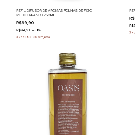
REFIL DIFUSOR DE AROMAS FOLHAS DE FIGO
RE
MEDITERRANEO 250ML
R$
R$99,90
R$
R$94,91
com
Pix
3
x
3
x
de
R$33,30
sem juros