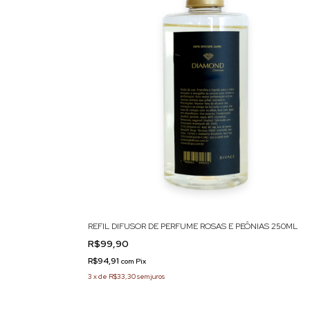
REFIL DIFUSOR DE PERFUME ROSAS E PEÔNIAS 250ML
R$99,90
R$94,91
com
Pix
3
x
de
R$33,30
sem juros