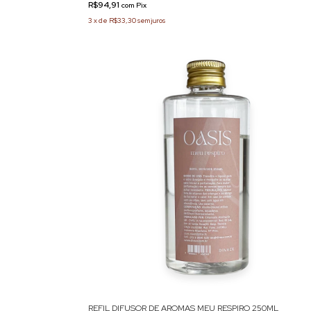
R$94,91
com
Pix
3
x
de
R$33,30
sem juros
REFIL DIFUSOR DE AROMAS MEU RESPIRO 250ML