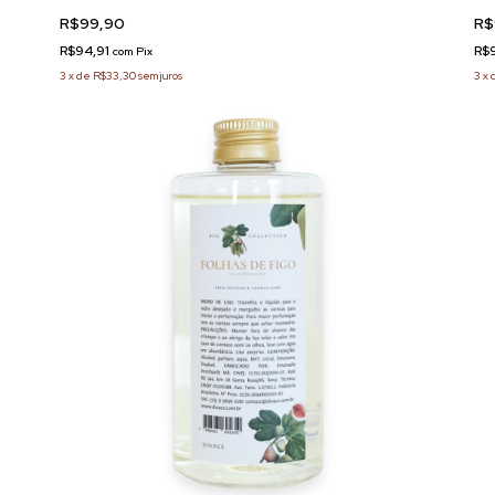
R$99,90
R$
R$94,91
R$
com
Pix
3
x
de
R$33,30
sem juros
3
x