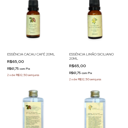
ESSÊNCIA CACAU CAFÉ 20ML
ESSÊNCIA LIMÃO SICILIANO
20ML
R$65,00
R$65,00
R$61,75
com
Pix
R$61,75
com
Pix
2
x
de
R$32,50
sem juros
2
x
de
R$32,50
sem juros