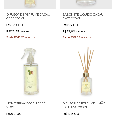
DIFUSOR DE PERFUME CACAU
SABONETE LÍQUIDO CACAU
CAFÉ 200ML
CAFÉ 200ML
R$129,00
R$88,00
R$122,55
R$83,60
com
Pix
com
Pix
3
x
de
R$43,00
sem juros
3
x
de
R$29,33
sem juros
HOME SPRAY CACAU CAFÉ
DIFUSOR DE PERFUME LIMÃO
250ML
SICILIANO 200ML
R$92,00
R$129,00