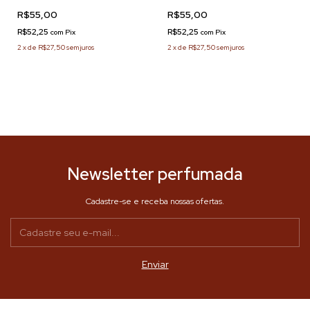
R$55,00
R$55,00
R$52,25
R$52,25
com
Pix
com
Pix
2
x
de
R$27,50
sem juros
2
x
de
R$27,50
sem juros
Newsletter perfumada
Cadastre-se e receba nossas ofertas.