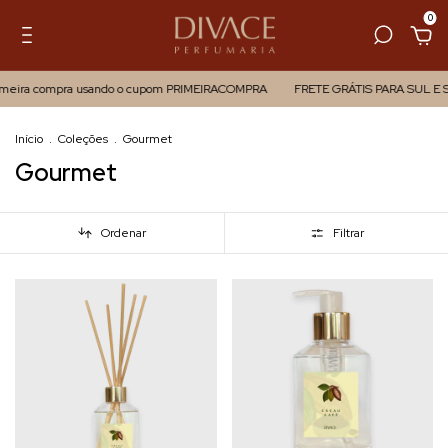
0
imeira compra usando o cupom PRIMEIRACOMPRA
FRETE GRÁTIS PARA SUL E S
Início
.
Coleções
.
Gourmet
Gourmet
Ordenar
Filtrar