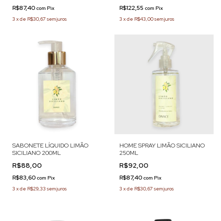
R$87,40
R$122,55
com
Pix
com
Pix
3
x
de
R$30,67
sem juros
3
x
de
R$43,00
sem juros
SABONETE LÍQUIDO LIMÃO
HOME SPRAY LIMÃO SICILIANO
SICILIANO 200ML
250ML
R$88,00
R$92,00
R$83,60
R$87,40
com
Pix
com
Pix
3
x
de
R$29,33
sem juros
3
x
de
R$30,67
sem juros