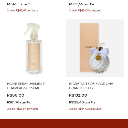
R$141,55
R$122,55
com
Pix
com
Pix
3
x
de
R$49,67
sem juros
3
x
de
R$43,00
sem juros
HOME SPRAY JASMIM E
HIDRATANTE DE MÃOS CHÁ
CHAMPAGNE 250ML
BRANCO 250G
R$86,00
R$132,00
R$81,70
R$125,40
com
Pix
com
Pix
3
x
de
R$28,67
sem juros
3
x
de
R$44,00
sem juros