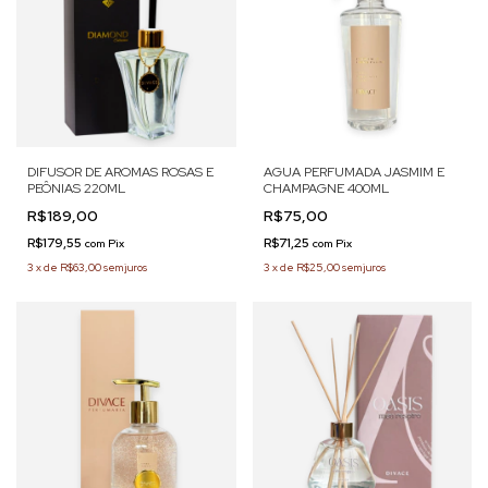
DIFUSOR DE AROMAS ROSAS E
AGUA PERFUMADA JASMIM E
PEÔNIAS 220ML
CHAMPAGNE 400ML
R$189,00
R$75,00
R$179,55
R$71,25
com
Pix
com
Pix
3
x
de
R$63,00
sem juros
3
x
de
R$25,00
sem juros