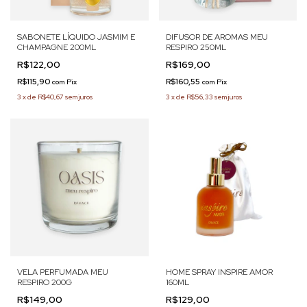
SABONETE LÍQUIDO JASMIM E
DIFUSOR DE AROMAS MEU
CHAMPAGNE 200ML
RESPIRO 250ML
R$122,00
R$169,00
R$115,90
R$160,55
com
Pix
com
Pix
3
x
de
R$40,67
sem juros
3
x
de
R$56,33
sem juros
VELA PERFUMADA MEU
HOME SPRAY INSPIRE AMOR
RESPIRO 200G
160ML
R$149,00
R$129,00