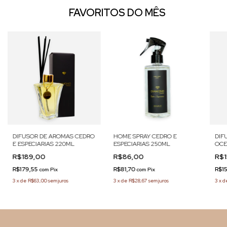
FAVORITOS DO MÊS
DIFUSOR DE AROMAS CEDRO
HOME SPRAY CEDRO E
DIF
E ESPECIARIAS 220ML
ESPECIARIAS 250ML
OCE
R$189,00
R$86,00
R$
R$179,55
R$81,70
R$1
com
Pix
com
Pix
3
x
de
R$63,00
sem juros
3
x
de
R$28,67
sem juros
3
x
d