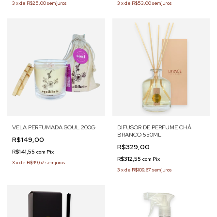
3
x
de
R$25,00
sem juros
3
x
de
R$53,00
sem juros
VELA PERFUMADA SOUL 200G
DIFUSOR DE PERFUME CHÁ
BRANCO 550ML
R$149,00
R$329,00
R$141,55
com
Pix
R$312,55
com
Pix
3
x
de
R$49,67
sem juros
3
x
de
R$109,67
sem juros